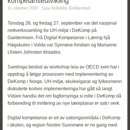
kompetanseutvikling
15. oktober 2019
Lina Rebekka Kobberstad
Torsdag 26. og fredag 27. september var det nasjonal
nettverkssamling for UH-miljø i DeKomp på
Gardermoen. Frå Digital Kompetanse i Læring hjå
Høgskulen i Volda var Synnøve Amdam og Marianne
Ulstein Johnston tilstades.
Samlinga bestod av workshop leia av OECD som har i
oppdrag å følgje prosessen med implementering av
DeKomp i Norge. UH-miljø, skuleeigarar og fylkesmenn
diskuterte korleis implementeringa har gått så langt.
Vidare handla det om fagfornyinga si rolle i DeKomp då
forbereding til innføring av nye læreplanar er satt i verk.
Digital kompetanse er eit av satsingsområda i DeKomp
i skulen, og region Nordre Sunnmøre er no gang med