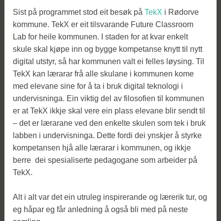
Sist på programmet stod eit besøk på
TekX
i Rødorve
kommune. TekX er eit tilsvarande Future Classroom
Lab for heile kommunen. I staden for at kvar enkelt
skule skal kjøpe inn og bygge kompetanse knytt til nytt
digital utstyr, så har kommunen valt ei felles løysing. Til
TekX kan lærarar frå alle skulane i kommunen kome
med elevane sine for å ta i bruk digital teknologi i
undervisninga. Ein viktig del av filosofien til kommunen
er at TekX ikkje skal vere ein plass elevane blir sendt til
– det er lærarane ved den enkelte skulen som tek i bruk
labben i undervisninga. Dette fordi dei ynskjer å styrke
kompetansen hjå alle lærarar i kommunen, og ikkje
berre dei spesialiserte pedagogane som arbeider på
TekX.
Alt i alt var det ein utruleg inspirerande og lærerik tur, og
eg håpar eg får anledning å også bli med på neste