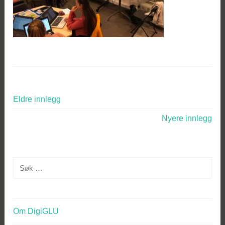
Innleggnavigasjon
Eldre innlegg
Nyere innlegg
Søk
etter:
Om DigiGLU