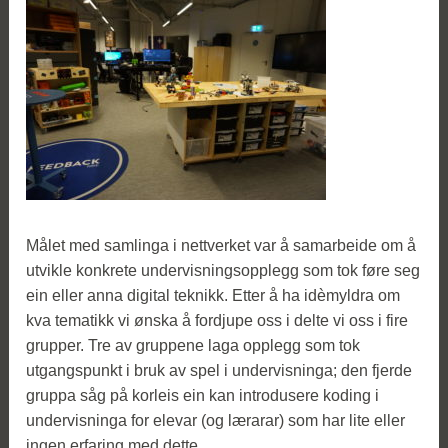
Målet med samlinga i nettverket var å samarbeide om å
utvikle konkrete undervisningsopplegg som tok føre seg
ein eller anna digital teknikk. Etter å ha idèmyldra om
kva tematikk vi ønska å fordjupe oss i delte vi oss i fire
grupper. Tre av gruppene laga opplegg som tok
utgangspunkt i bruk av spel i undervisninga; den fjerde
gruppa såg på korleis ein kan introdusere koding i
undervisninga for elevar (og lærarar) som har lite eller
ingen erfaring med dette.