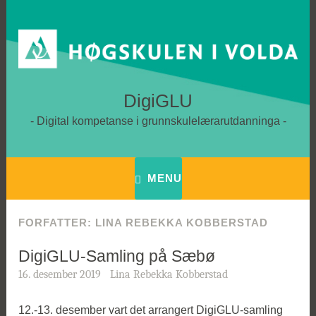
Skip
to
content
DigiGLU
Digital kompetanse i grunnskulelærarutdanninga
MENU
FORFATTER:
LINA REBEKKA KOBBERSTAD
DigiGLU-Samling på Sæbø
16. desember 2019
Lina Rebekka Kobberstad
12.-13. desember vart det arrangert DigiGLU-samling