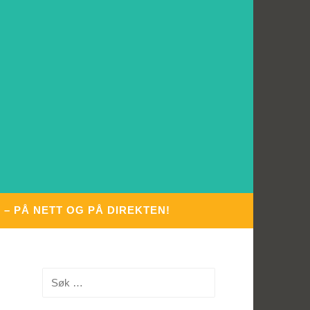
– PÅ NETT OG PÅ DIREKTEN!
Søk
etter: