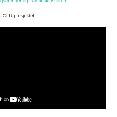
ngsarenaer og framtidsklasserom
giGLU-prosjektet: