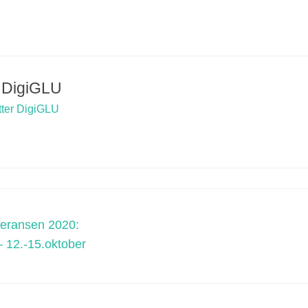
v
DigiGLU
etter DigiGLU
feransen 2020:
 – 12.-15.oktober