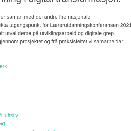
 er saman med dei andre fire nasjonale
sjekta utgangspunkt for Lærerutdanningskonferansen 2021
eit utval døme på utviklingsarbeid og digitale grep
 gjennom prosjektet og frå praksisfeltet vi samarbeidar
erk
iluftsliv
id