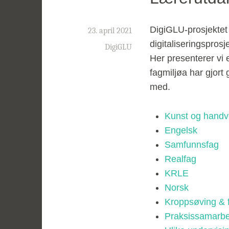
DigiGLU-prosjektet
23. april 2021
digitaliseringspro
DigiGLU
Her presenterer vi 
fagmiljøa har gjort
med.
Kunst og handv
Engelsk
Samfunnsfag
Realfag
KRLE
Norsk
Kroppsøving & fr
Praksissamarbe