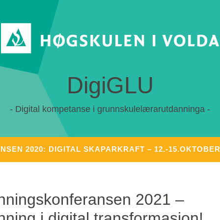
DigiGLU
Digital kompetanse i grunnskulelærarutdanninga
EN 2020: DIGITAL SKAPARKRAFT – 12.-15.OKTOBER 
nningskonferansen 2021 –
ning i digital transformasjon!