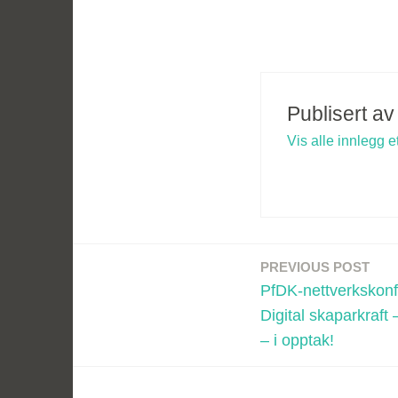
Publisert a
Vis alle innlegg 
PREVIOUS POST
Innleggsnavigasjon
PfDK-nettverkskon
Digital skaparkraft
– i opptak!