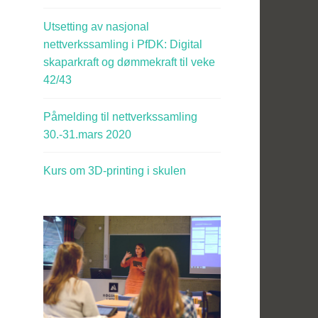
Utsetting av nasjonal
nettverkssamling i PfDK: Digital
skaparkraft og dømmekraft til veke
42/43
Påmelding til nettverkssamling
30.-31.mars 2020
Kurs om 3D-printing i skulen