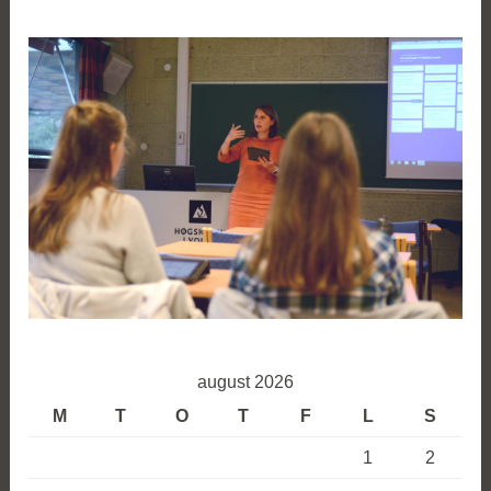
august 2026
M
T
O
T
F
L
S
1
2