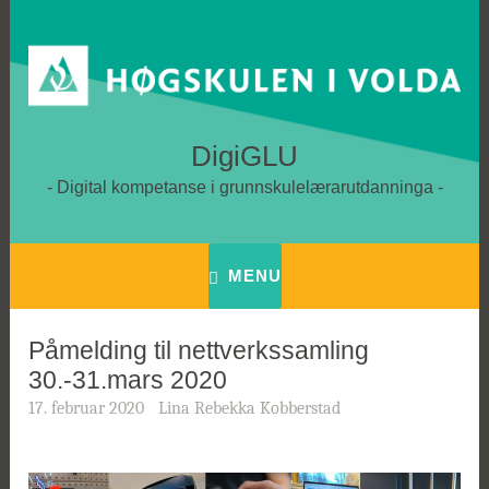
Skip
to
content
DigiGLU
Digital kompetanse i grunnskulelærarutdanninga
MENU
Påmelding til nettverkssamling
30.-31.mars 2020
17. februar 2020
Lina Rebekka Kobberstad