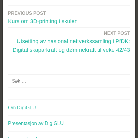
PREVIOUS POST
Innleggsnavigasjon
Kurs om 3D-printing i skulen
NEXT POST
Utsetting av nasjonal nettverkssamling i PfDK:
Digital skaparkraft og dømmekraft til veke 42/43
Søk
etter:
Om DigiGLU
Presentasjon av DigiGLU