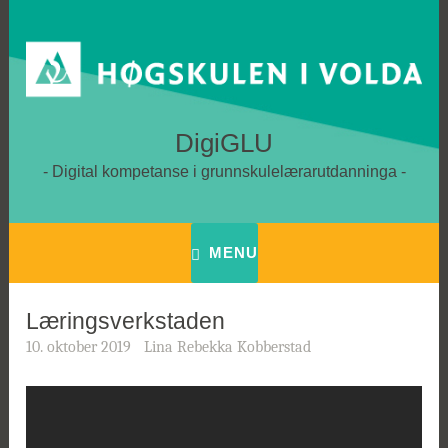
Skip
to
content
DigiGLU
Digital kompetanse i grunnskulelærarutdanninga
MENU
Læringsverkstaden
10. oktober 2019
Lina Rebekka Kobberstad