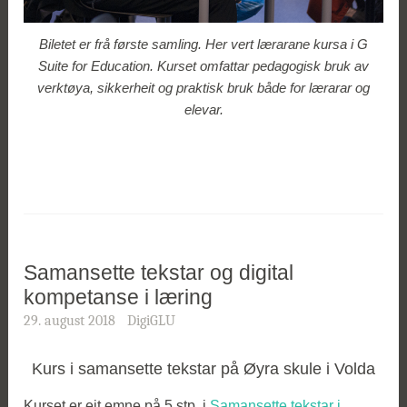
Biletet er frå første samling. Her vert lærarane kursa i G
Suite for Education. Kurset omfattar pedagogisk bruk av
verktøya, sikkerheit og praktisk bruk både for lærarar og
elevar.
Samansette tekstar og digital
kompetanse i læring
29. august 2018
DigiGLU
Kurs i samansette tekstar på Øyra skule i Volda
Kurset er eit emne på 5 stp. i
Samansette tekstar i