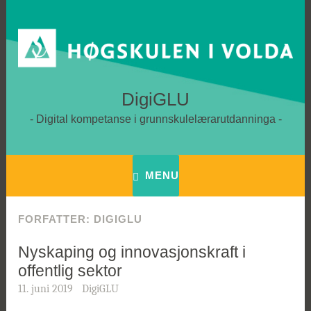
Skip
to
content
DigiGLU
Digital kompetanse i grunnskulelærarutdanninga
MENU
FORFATTER:
DIGIGLU
Nyskaping og innovasjonskraft i
offentlig sektor
11. juni 2019
DigiGLU