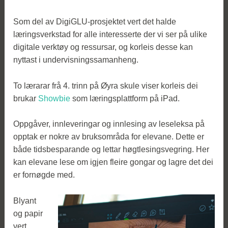
Som del av DigiGLU-prosjektet vert det halde
læringsverkstad for alle interesserte der vi ser på ulike
digitale verktøy og ressursar, og korleis desse kan
nyttast i undervisningssamanheng.
To lærarar frå 4. trinn på Øyra skule viser korleis dei
brukar
Showbie
som læringsplattform på iPad.
Oppgåver, innleveringar og innlesing av leseleksa på
opptak er nokre av bruksområda for elevane. Dette er
både tidsbesparande og lettar høgtlesingsvegring. Her
kan elevane lese om igjen fleire gongar og lagre det dei
er fornøgde med.
Blyant
og papir
vert