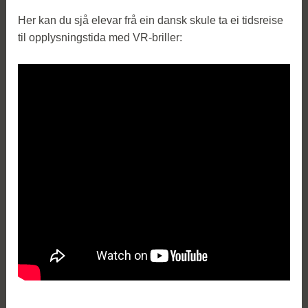
Her kan du sjå elevar frå ein dansk skule ta ei tidsreise
til opplysningstida med VR-briller: