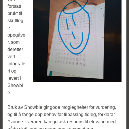
fortsatt
brukt til
skriftleg
e
oppgåve
r, som
deretter
vert
fotografe
rt og
levert i
Showbi
e.
Bruk av Showbie gir gode moglegheiter for vurdering,
og til å fange opp behov for tilpassing tidleg, forklarar
Yvonne. Læraren kan gi rask respons til elevane med
både skriftlege og munnlege kommentarar.