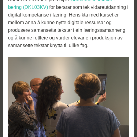
læring (DKL03KV)
for lærarar som tek vidareutdanning i
digital kompetanse i læring. Hensikta med kurset er
mellom anna å kunne nytte digitale ressursar og
produsere samansette tekstar i ein læringssamanheng,
og å kunne rettleie og vurder elevane i produksjon av
samansette tekstar knytta til ulike fag.