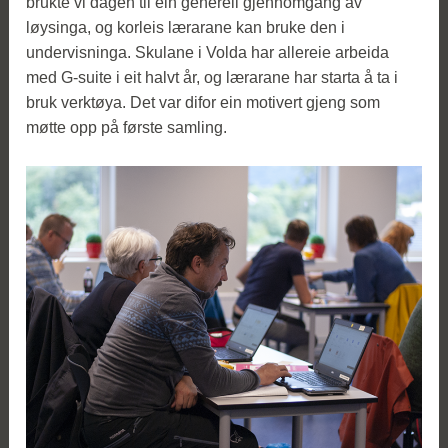
brukte vi dagen til ein generell gjennomgang av
løysinga, og korleis lærarane kan bruke den i
undervisninga. Skulane i Volda har allereie arbeida
med G-suite i eit halvt år, og lærarane har starta å ta i
bruk verktøya. Det var difor ein motivert gjeng som
møtte opp på første samling.