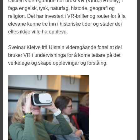
Ulstein videregåande har brukt VR (Virtual Reality) i
faga engelsk, tysk, naturfag, historie, geografi og
religion. Dei har investert i VR-briller og router for å la
elevane kunne tre inn i historiske tider og stader dei
elles ikkje ville ha opplevd.
Sveinar Kleive frå Ulstein videregåande fortel at dei
bruker VR i undervisninga for å kome tettare på det
verkelege og skape opplevingar og forståing.